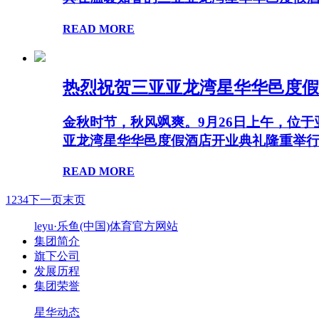
READ MORE
热烈祝贺三亚亚龙湾星华华邑度假
金秋时节，秋风飒爽。9月26日上午，位
亚龙湾星华华邑度假酒店开业典礼隆重举行！
READ MORE
1
2
3
4
下一页
末页
leyu·乐鱼(中国)体育官方网站
集团简介
旗下公司
发展历程
集团荣誉
星华动态