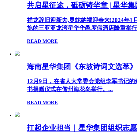
共启星征途，砥砺铸华章 | 星华集
祥龙辞旧迎新去,灵蛇纳福迎春来!2024年
旎的三亚亚龙湾星华华邑度假酒店隆重举行。
READ MORE
海南星华集团《东坡诗词文选萃
12月9日，在省人大常委会党组李军书记
书捐赠仪式在儋州海花岛举行。...
READ MORE
扛起企业担当｜星华集团组织志愿