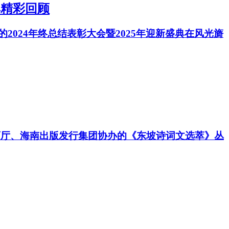
典精彩回顾
的2024年终总结表彰大会暨2025年迎新盛典在风光旖
育厅、海南出版发行集团协办的《东坡诗词文选萃》丛