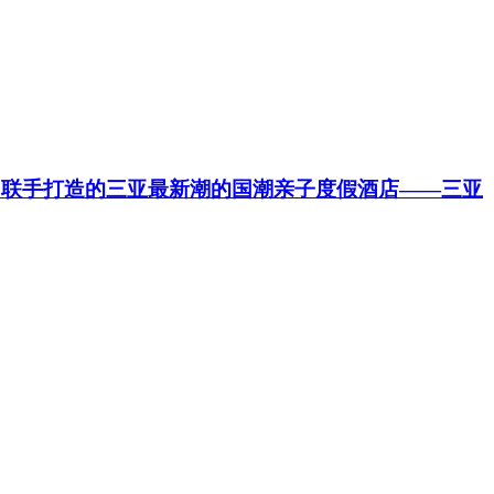
团联手打造的三亚最新潮的国潮亲子度假酒店——三亚