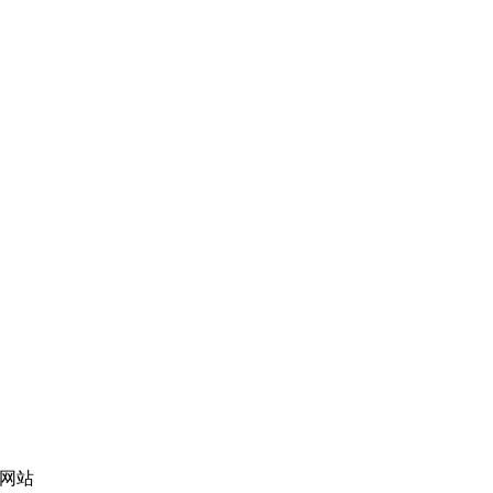
体育官方网站