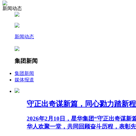
新闻动态
新闻动态
集团新闻
集团新闻
媒体报道
守正出奇谋新篇，同心勠力踏新程 |
2026年2月10日，星华集团“守正出奇谋
华人欢聚一堂，共同回顾奋斗历程，表彰先进