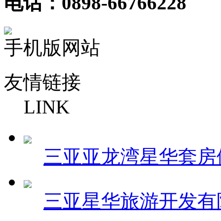
电话：0898-66766228
手机版网站
友情链接
LINK
三亚亚龙湾星华套房
三亚星华旅游开发有