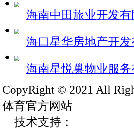
海南中田旅业开发有
海口星华房地产开发
海南星悦巢物业服务
CopyRight © 2021 All R
体育官方网站
技术支持：