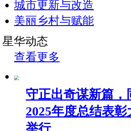
城市更新与改造
美丽乡村与赋能
星华动态
查看更多
守正出奇谋新篇，同
2025年度总结表彰
举行